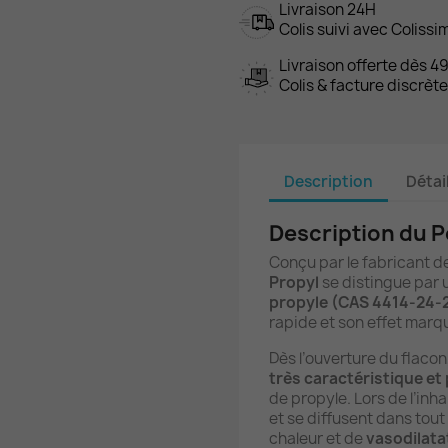
Livraison 24H
Colis suivi avec Colissi
Livraison offerte dès 4
Colis & facture discrèt
Description
Détai
Description du 
Conçu par le fabricant 
Propyl
se distingue par 
propyle (CAS 4414-24-
rapide et son effet marq
Dès l’ouverture du flac
très caractéristique et
de propyle. Lors de l’inh
et se diffusent dans tou
chaleur et de
vasodilata