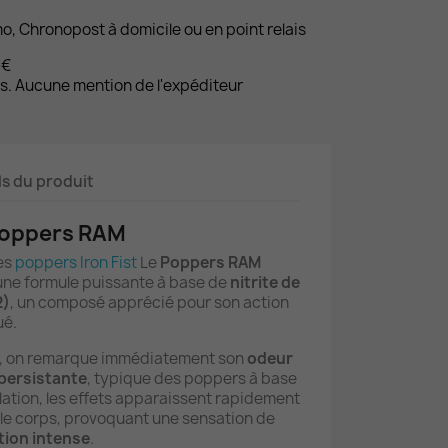
mo, Chronopost à domicile ou en point relais
9€
es. Aucune mention de l'expéditeur
ls du produit
Poppers RAM
des
poppers Iron Fist
Le
Poppers RAM
une formule puissante à base de
nitrite de
2)
, un composé apprécié pour son action
ué.
on, on remarque immédiatement son
odeur
 persistante
, typique des poppers à base
alation, les effets apparaissent rapidement
t le corps, provoquant une sensation de
tion intense
.