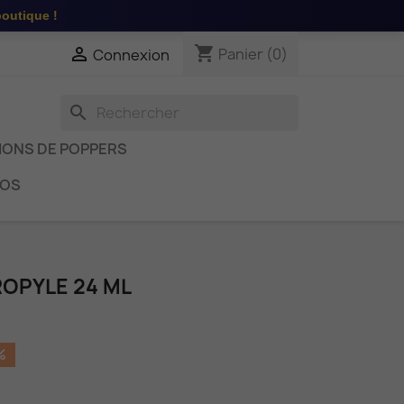
boutique !
shopping_cart

Panier
(0)
Connexion
search
IONS DE POPPERS
OS
ROPYLE 24 ML
%