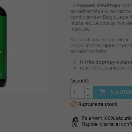
Le
Poppers RAM Propyl
est 
expérimentés à la recherche 
conditionné en Belgique par
nitrite réputé pour sa monté
marquée.
Avec sa formule concentrée, 
vasodilatation rapide et prof
expérience forte.
Nitrite de propyle puis
réservée aux amateurs a
Quantité

AJOUTER

Rupture de stock
Paiement 100% sécuris
Rapide, discret et conf