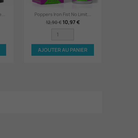
...
Poppers Iron Fist No Limit...
Aperçu rapide

10,97 €
12,90 €
AJOUTER AU PANIER