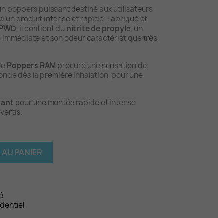
un poppers puissant destiné aux utilisateurs
d’un produit intense et rapide. Fabriqué et
PWD
, il contient du
nitrite de propyle
, un
e immédiate et son odeur caractéristique très
le
Poppers RAM
procure une sensation de
onde dès la première inhalation, pour une
sant
pour une montée rapide et intense
vertis.
 AU PANIER
é
identiel