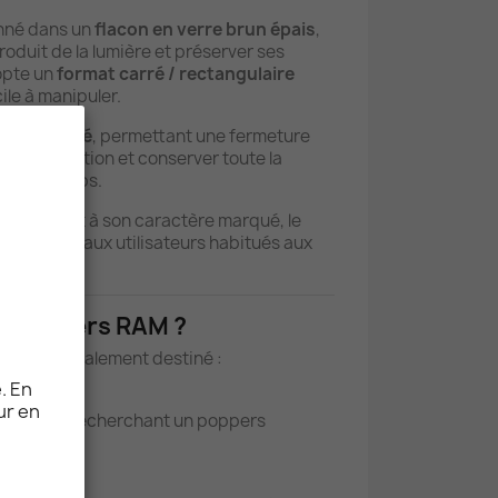
nné dans un
flacon en verre brun épais
,
oduit de la lumière et préserver ses
opte un
format carré / rectangulaire
cile à manipuler.
n sécurisé
, permettant une fermeture
r l’évaporation et conserver toute la
us longtemps.
uissante et à son caractère marqué, le
avant tout aux utilisateurs habitués aux
le Poppers RAM ?
est principalement destiné :
. En
ur en
rimentés
recherchant un poppers