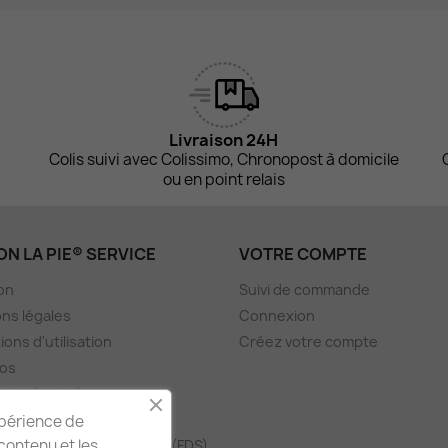
Livraison 24H
Colis suivi avec Colissimo, Chronopost à domicile
ou en point relais
N LA PIE® SERVICE
VOTRE COMPTE
son
Suivi de commande
ns légales
Connexion
ions d'utilisation
Créez votre compte
pos
nt sécurisé
ue de confidentialité
xpérience de
 contenu et les
 de Données de Sécurité (FDS)