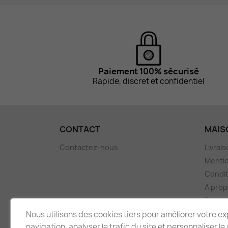
Paiement 100% sécurisé
Rapide, discret et confidentiel
CONTACT
MAISO
Contactez-nous
Livrai
Mentio
Condit
A pro
Paieme
Politiq
Nous utilisons des cookies tiers pour améliorer votre e
navigation, analyser le trafic du site et personnaliser le
Fiches