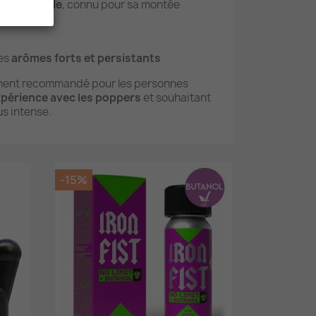
e de propyle
, connu pour sa montée
les
arômes forts et persistants
ement recommandé pour les personnes
périence avec les poppers
et souhaitant
us intense.
-15%