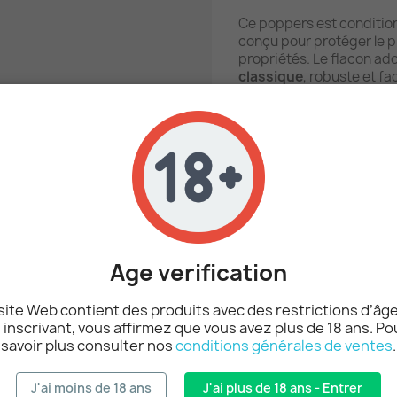
Ce poppers est conditio
conçu pour protéger le pr
propriétés. Le flacon ad
classique
, robuste et fa
Il est équipé d’un
boucho
hermétique afin de limite
puissance du produit pl
Grâce à sa formulation p
Poppers RAM
s’adresse 
poppers forts.
À qui s’adresse 
Age verification
Le
Poppers RAM Propyl
site Web contient des produits avec des restrictions d’âge
 inscrivant, vous affirmez que vous avez plus de 18 ans. Po
aux
utilisateurs expé
savoir plus consulter nos
conditions générales de ventes
.
puissant
J'ai moins de 18 ans
J'ai plus de 18 ans - Entrer