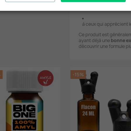
aux amateurs de
nitrit
rapide
à ceux qui apprécient 
Ce produit est général
ayant déjà une
bonne ex
découvrir une formule pl
%
-15%