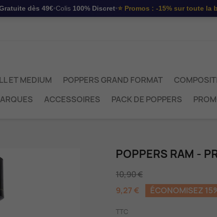
Gratuite dès 49€
•
Colis
100% Discret
•
⭐
Promos : -15%
sur toute la 
LL ET MEDIUM
POPPERS GRAND FORMAT
COMPOSIT
MARQUES
ACCESSOIRES
PACK DE POPPERS
PROM
POPPERS RAM - P
10,90 €
9,27 €
ÉCONOMISEZ 15
TTC