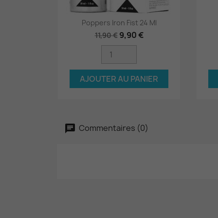
Poppers Iron Fist 24 Ml
Aperçu rapide

9,90 €
11,90 €
AJOUTER AU PANIER
Commentaires (0)