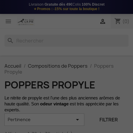
Livraison
Gratuite dès 49€
Colis
100% Discret
⭐
Promos : -15%
sur toute la boutique !
shopping_cart


(0)
search
Accueil
Compositions de Poppers
Poppers
Propyle
POPPERS PROPYLE
Le nitrite de propyle est l'une des plus anciennes arômes de 
haute qualité. Son 
odeur vintage
 est très appréciée par les 
experts.

FILTRER
Pertinence