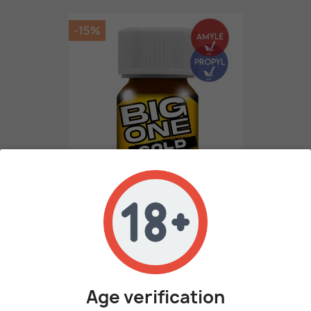
-15%
Poppers Big One Gold
11,82 €
13,90 €
AJOUTER AU PANIER
Age verification