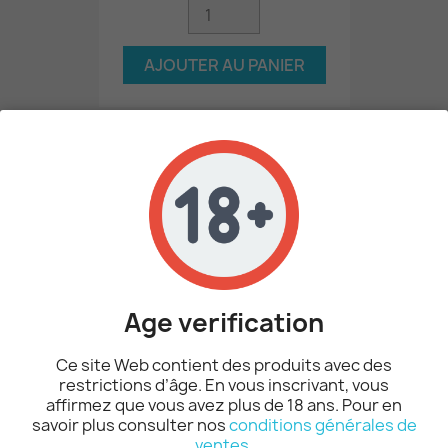
AJOUTER AU PANIER
-15%
Age verification
Ce site Web contient des produits avec des
restrictions d’âge. En vous inscrivant, vous
Poppers Amsterdam Ultra...
affirmez que vous avez plus de 18 ans. Pour en
7,57 €
8,90 €
savoir plus consulter nos
conditions générales de
ventes
.