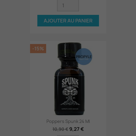
AJOUTER AU PANIER
-15%
Poppers Spunk 24 Ml
9,27 €
10,90 €