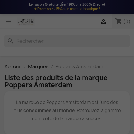
Livraison
Gratuite dès 49€
Colis
100% Discret
⭐
Promos : -15%
sur toute la boutique !
shopping_cart


(0)
search
Accueil
Marques
Poppers Amsterdam
Liste des produits de la marque
Poppers Amsterdam
La marque de Poppers Amsterdam est l'une des
plus
consommée au monde
. Retrouvez la gamme
complète de la marque à succès.