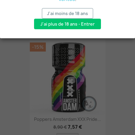
J'ai moins de 18 ans
AJOUTER AU PANIER
J'ai plus de 18 ans - Entrer
-15%
Poppers Amsterdam XXX Pride...
7,57 €
8,90 €