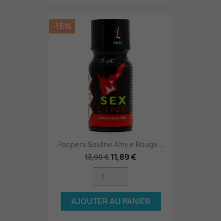
-15%
Poppers Sexline Amyle Rouge...
11,89 €
13,99 €
AJOUTER AU PANIER