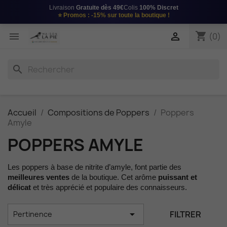
Livraison
Gratuite dès 49€
Colis
100% Discret
⭐
Promos : -15%
sur toute la boutique !
shopping_cart


(0)
search
Accueil
Compositions de Poppers
Poppers
Amyle
POPPERS AMYLE
Les poppers à base de nitrite d’amyle, font partie des
meilleures ventes
de la boutique. Cet arôme
puissant et
délicat
et très apprécié et populaire des connaisseurs.

FILTRER
Pertinence