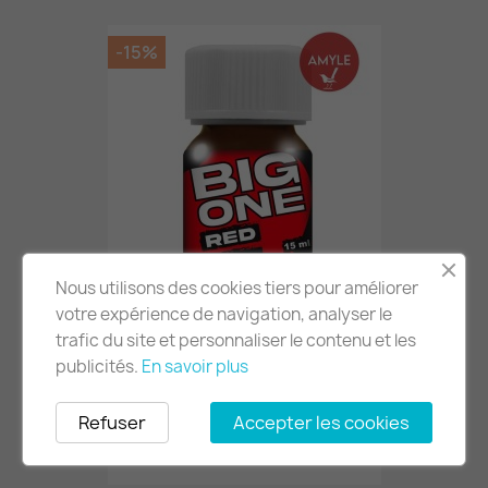
-15%
Nous utilisons des cookies tiers pour améliorer
votre expérience de navigation, analyser le
Poppers Big One Red 15 Ml
trafic du site et personnaliser le contenu et les
11,82 €
13,90 €
publicités.
En savoir plus
Refuser
Accepter les cookies
AJOUTER AU PANIER