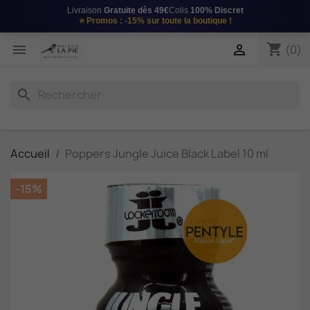
Livraison
Gratuite dès 49€
Colis
100% Discret
⭐
Promos : -15%
sur toute la boutique !
shopping_cart


(0)
search
Accueil
Poppers Jungle Juice Black Label 10 ml
-15%