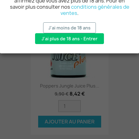
affirmez que vous avez plus de 18 ans. Pour en
savoir plus consulter nos
conditions générales de
-15%
ventes
.
J'ai moins de 18 ans
J'ai plus de 18 ans - Entrer
Poppers Jungle Juice Plus...
8,42 €
9,90 €
AJOUTER AU PANIER