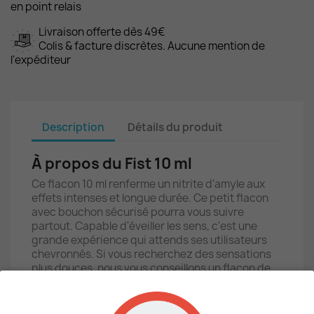
en point relais
Livraison offerte dès 49€
Colis & facture discrètes. Aucune mention de
l'expéditeur
Description
Détails du produit
À propos du Fist 10 ml
Ce flacon 10 ml renferme un nitrite d'amyle aux
effets intenses et longue durée. Ce petit flacon
avec bouchon sécurisé pourra vous suivre
partout. Capable d'éveiller les sens, c'est une
grande expérience qui attends ses utilisateurs
chevronnés. Si vous recherchez des sensations
plus douces, nous vous conseillons un flacon de
Jungle Juice Gold
qui fait parti de nos best seller.