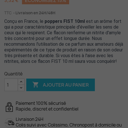
3,32 €
ÉCONOMISEZ 15%
TTC
Livraison en 24H/48H
Conçu en France, le
poppers FIST 10ml
est un arôme fort
qui a pour caractéristique principale d'éveiller les sens de
ceux qui le respirent. Ce flacon renferme un nitrite d'amyle
très concentré pour un effet longue durée. Nous
recommandons l'utilisation de ce parfum aux amateurs déjà
expérimentés de ce type de produit en raison de son odeur
très présente et durable. Si vous êtes à l'aise avec les
nitrites, alors ce flacon FIST 10 ml saura vous conquérir!
Quantité

AJOUTER AU PANIER
Paiement 100% sécurisé
Rapide, discret et confidentiel
Livraison 24H
Colis suivi avec Colissimo, Chronopost à domicile ou