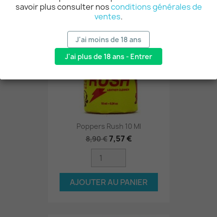
savoir plus consulter nos
conditions générales de
-15%
ventes
.
J'ai moins de 18 ans
J'ai plus de 18 ans - Entrer
Poppers Rush 10 Ml
7,57 €
8,90 €
AJOUTER AU PANIER