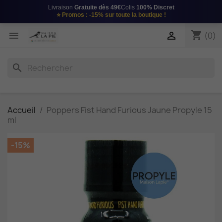
Livraison
Gratuite dès 49€
Colis
100% Discret
⭐
Promos : -15%
sur toute la boutique !
shopping_cart


(0)
search
Accueil
Poppers Fist Hand Furious Jaune Propyle 15
ml
-15%