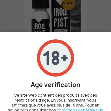
Poppers Iron Fist Black...
10,12 €
11,90 €
Age verification
AJOUTER AU PANIER
Ce site Web contient des produits avec des
restrictions d’âge. En vous inscrivant, vous
affirmez que vous avez plus de 18 ans. Pour en
-15%
savoir plus consulter nos
conditions générales de