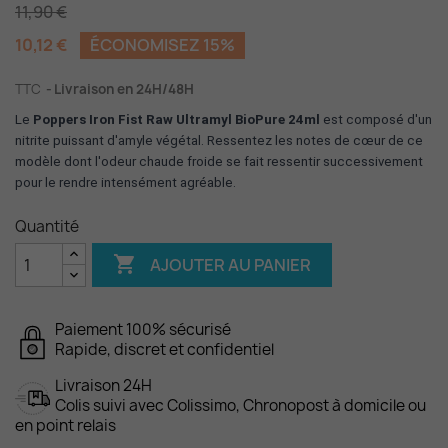
11,90 €
10,12 €
ÉCONOMISEZ 15%
TTC
Livraison en 24H/48H
Le
Poppers Iron Fist Raw Ultramyl BioPure 24ml
est composé d'un
nitrite puissant d'amyle v
égétal. Ressentez les notes de cœur de ce
modèle dont l'odeur chaude froide se fait ressentir successivement
pour le rendre intensément agréable.
Quantité

AJOUTER AU PANIER
Paiement 100% sécurisé
Rapide, discret et confidentiel
Livraison 24H
Colis suivi avec Colissimo, Chronopost à domicile ou
en point relais