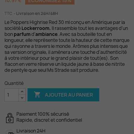
10,97 €
ÉCONOMISEZ 15%
TTC
Livraison en 24H/48H
Le Poppers Highrise Red 30 ml conçu en Amérique par la
société
Lockerroom.
Il rassemble tout les avantages d'un
bon
parfum
d'
ambiance
. Avec sa bouteille tout en
longueur, elle représente toute la hauteur de cette marque
qui rayonne a travers le monde. Arômes plus intenses que
sa version originale, il amènera une touche d'authenticité
à votre intérieur pour le grand plaisir de tout(es). Son
flacon en verre réserve un liquide jaune à base de nitrite
de pentyle que seul Ms Strade sait produire.
Quantité

AJOUTER AU PANIER
Paiement 100% sécurisé
Rapide, discret et confidentiel
Livraison 24H