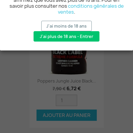
affirmez que vous avez plus de 18 ans. Pour en
savoir plus consulter nos
conditions générales de
-15%
ventes
.
J'ai moins de 18 ans
J'ai plus de 18 ans - Entrer
Poppers Jungle Juice Black...
6,72 €
7,90 €
AJOUTER AU PANIER