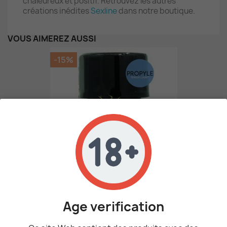
chaleureux et positif. Retrouvez les autres
créations inédites
Sexline
dans notre boutique.
VOUS AIMEREZ AUSSI
-15%
Poppers Magnum Propyle...
9,27 €
10,90 €
Age verification